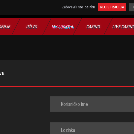
REGISTRACIJA
Zaboravili ste lozinku
ĐENJE
UŽIVO
MY LUCKY 6
CASINO
LIVE CASIN
va