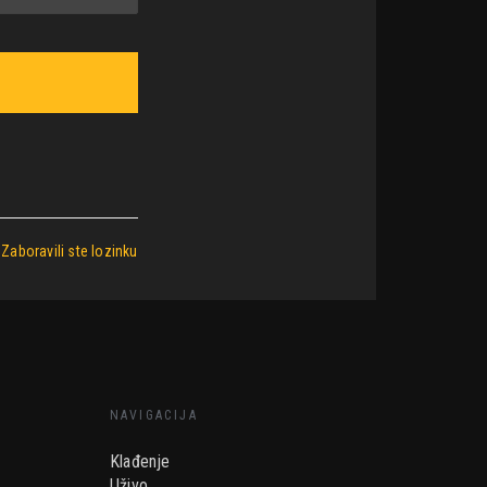
Zaboravili ste lozinku
NAVIGACIJA
Klađenje
,
Uživo