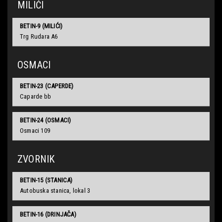
MILIĆI
BETIN-9 (MILIĆI)
Trg Rudara A6
OSMACI
BETIN-23 (CAPERDE)
Caparde bb
BETIN-24 (OSMACI)
Osmaci 109
ZVORNIK
BETIN-15 (STANICA)
Autobuska stanica, lokal 3
BETIN-16 (DRINJAČA)