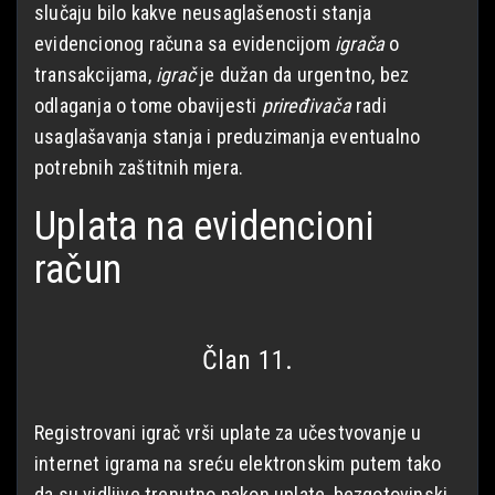
slučaju bilo kakve neusaglašenosti stanja
evidencionog računa sa evidencijom
igrača
o
transakcijama,
igrač
je dužan da urgentno, bez
odlaganja o tome obavijesti
priređivača
radi
usaglašavanja stanja i preduzimanja eventualno
potrebnih zaštitnih mjera.
Uplata na evidencioni
račun
Član 11.
Registrovani igrač vrši uplate za učestvovanje u
internet igrama na sreću elektronskim putem tako
da su vidljive trenutno nakon uplate, bezgotovinski,