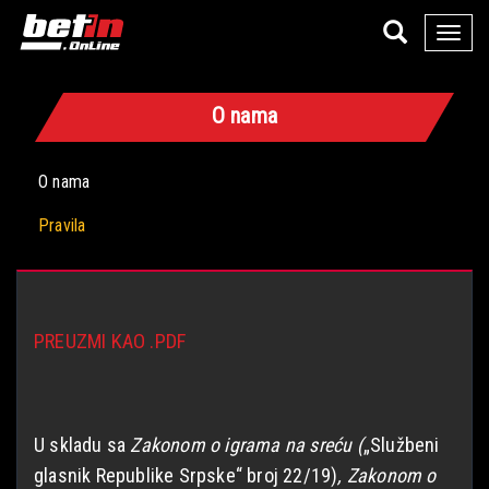
Toggle
naviga
O nama
O nama
Pravila
PREUZMI KAO .PDF
U skladu sa
Zakonom o igrama na sreću (
„Službeni
glasnik Republike Srpske“ broj 22/19)
, Zakonom o