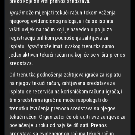
preko koje se vrši prenos sredstava.
Igrač
može mijenjati tekući račun tokom važenja
njegovog evidencionog naloga, ali će se isplata
vršiti uvijek na račun koji je naveden u polju za
registraciju prilikom podnošenja zahtijeva za
isplatu.
Igrač
može imati svakog trenutka samo
jedan aktivan tekući račun na koji će se vršiti prenos
sredstava.
Od trenutka podnošenja zahtijeva igrača za isplatu
na njegov tekući račun, zahtjevana sredstava za
isplatu se rezervišu na korisničkom računu igrača, i
tim sredstvima igrač ne može raspolagati do
trenutku izvršenja prenosa sredstava na njegov
tekući račun. Organizator će obraditi sve zahtjeve za
povlačenje u roku od najviše 48 sati. Prenos
sredstava sa evidencionog računa tekući račun