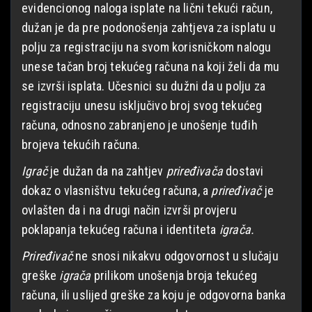
evidencionog naloga isplate na lični tekući račun,
dužan je da pre podonošenja zahtjeva za isplatu u
polju za registraciju na svom korisničkom nalogu
unese tačan broj tekućeg računa na koji želi da mu
se izvrši isplata. Učesnici su dužni da u polju za
registraciju unesu isključivo broj svog tekućeg
računa, odnosno zabranjeno je unošenje tuđih
brojeva tekućih računa.
Igrač
je dužan da na zahtjev
priređivača
dostavi
dokaz o vlasništvu tekućeg računa, a
priređivač
je
ovlašten da i na drugi način izvrši provjeru
poklapanja tekućeg računa i identiteta
igrača.
Priređivač
ne snosi nikakvu odgovornost u slučaju
greške
igrača
prilikom unošenja broja tekućeg
računa, ili uslijed greške za koju je odgovorna banka