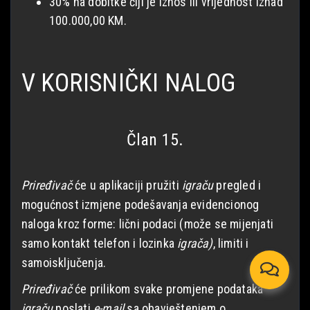
30% na dobitke čiji je iznos ili vrijednost iznad
100.000,00 KM.
V KORISNIČKI NALOG
Član 15.
Priređivač
će u aplikaciji pružiti
igraču
pregled i
mogućnost izmjene podešavanja evidencionog
naloga kroz forme: lični podaci (može se mijenjati
samo kontakt telefon i lozinka
igrača)
, limiti i
samoisključenja.
Priređivač
će prilikom svake promjene podataka
igraču
poslati
e-mail
sa obavještenjem o