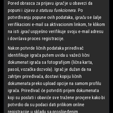
Pored obrasca za prijavu
igrač
je u obavezi da
popuni i
izjavu o statusu funkcionera.
Po
potvrđivanju popune ovih podataka,
igraču
se šalje
verifikacioni e-mail sa aktivacionim linkom, te klikom
na isti
igrač
uspješno verifikuje svoju e-mail adresu
i dovršava proces registracije.
Nakon potvrde ličnih podataka priređivač
identifikuje igrača putem uvida u važeći lični
dokumenat igrača sa fotografijom (lična karta,
pasoš, vozačka dozvola). Igrač je dužan da na
zahtjev priređivača, dostavi kopiju ličnih
dokumenata preko upload opcije na samom profilu
igrača. Priređivač će potvrditi prijem dokumenata
koji su poslati i obaviće sve tražene provjere kako bi
potvrdio da su podaci dati prilikom online
registracije u skladu sa proslijeđenim