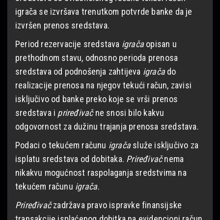
igrača se izvršava trenutkom potvrde banke da je
izvršen prenos sredstava.
Period rezervacije sredstava
igrača
opisan u
prethodnom stavu, odnosno perioda prenosa
sredstava od podnošenja zahtijeva
igrača
do
realizacije prenosa na njegov tekući račun, zavisi
isključivo od banke preko koje se vrši prenos
sredstava i
priređivač
ne snosi bilo kakvu
odgovornost za dužinu trajanja prenosa sredstava.
Podaci o tekućem računu
igrača
služe isključivo za
isplatu sredstava od dobitaka.
Priređivač
nema
nikakvu mogućnost raspolaganja sredstvima na
tekućem računu
igrača.
Priređivač
zadržava pravo ispravke finansijske
transakcije isplaćenog dobitka na evidencioni račun