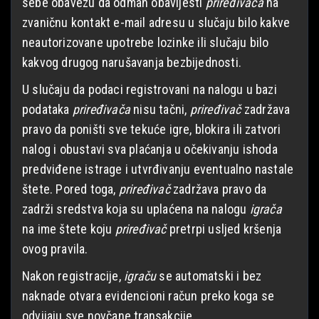
sebe obavezu da odmah obavijesti
priređivača
na
zvaničnu kontakt e-mail adresu u slučaju bilo kakve
neautorizovane upotrebe lozinke ili slučaju bilo
kakvog drugog narušavanja bezbijednosti.
U slučaju da podaci registrovani na nalogu u bazi
podataka
priređivača
nisu tačni,
priređivač
zadržava
pravo da poništi sve tekuće igre, blokira ili zatvori
nalog i obustavi sva plaćanja u očekivanju ishoda
predviđene istrage i utvrđivanju eventualno nastale
štete. Pored toga,
priređivač
zadržava pravo da
zadrži sredstva koja su uplaćena na nalogu
igrača
na ime štete koju
priređivač
pretrpi usljed kršenja
ovog pravila.
Nakon registracije,
igraču
se automatski i bez
naknade otvara evidencioni račun preko koga se
odvijaju sve novčane transakcije.