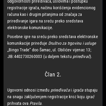
odgovornosti priređivača, uslovima i postupku
registracije igrača, načinu korišćenja evidencionog
računa kao i drugim pitanjima od značaja za
priređivanje igara na sreću preko sredstava
elektronske komunikacije.
Posebne igre na sreću preko sredstava elektronske
komunikacije priređuje
Društvo za trgovinu i usluge
„Bingo Trade“ doo Šamac, ul. Obilićev vijenac 13;
JIB:4402730260003 (u daljem tekstu
priređivač
).
Član 2.
Ugovorni odnosi između
priređivača
i
igrača
stupaju
na snagu zaključenjem registracije kroz koju
igrač
prihvata ova
Pravila
.