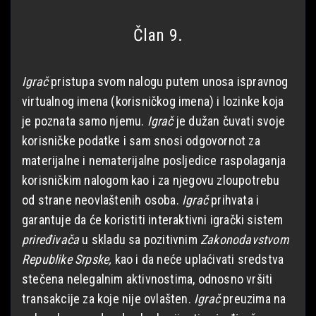
Član 9.
Igrač
pristupa svom nalogu putem unosa ispravnog
virtualnog imena (korisničkog imena) i lozinke koja
je poznata samo njemu.
Igrač
je dužan čuvati svoje
korisničke podatke i sam snosi odgovornot za
materijalne i nematerijalne posljedice raspolaganja
korisničkim nalogom kao i za njegovu zloupotrebu
od strane neovlaštenih osoba.
Igrač
prihvata i
garantuje da će koristiti interaktivni igrački sistem
priređivača
u skladu sa pozitivnim
Zakonodavstvom
Republike Srpske,
kao i da neće uplaćivati sredstva
stečena nelegalnim aktivnostima, odnosno vršiti
transakcije za koje nije ovlašten.
Igrač
preuzima na