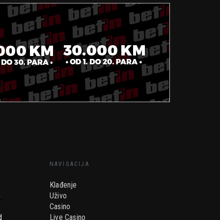
NAVIGACIJA
Klađenje
,
Uživo
Casino
d
Live Casino