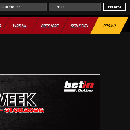
PRIJAVA
O
VIRTUAL
BRZE IGRE
REZULTATI
PROMO