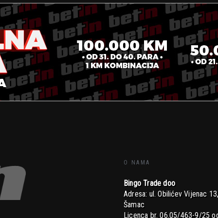
O NAMA
Bingo Trade doo
Adresa: ul. Obilićev Vijenac 13
Šamac
Licenca br. 06.05/463-9/25 o